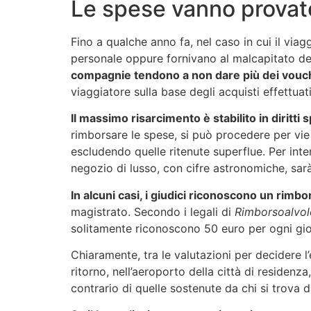
Le spese vanno provat
Fino a qualche anno fa, nel caso in cui il via
personale oppure fornivano al malcapitato deg
compagnie tendono a non dare più dei vou
viaggiatore sulla base degli acquisti effettua
Il massimo risarcimento è stabilito in diritti s
rimborsare le spese, si può procedere per vie 
escludendo quelle ritenute superflue. Per int
negozio di lusso, con cifre astronomiche, sarà
In alcuni casi, i giudici riconoscono un rim
magistrato. Secondo i legali di
Rimborsoalvolo
solitamente riconoscono 50 euro per ogni gior
Chiaramente, tra le valutazioni per decidere l’e
ritorno, nell’aeroporto della città di residen
contrario di quelle sostenute da chi si trova