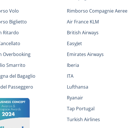
rso Volo
Rimborso Compagnie Aeree
rso Biglietto
Air France KLM
n Ritardo
British Airways
Cancellato
EasyJet
in Overbooking
Emirates Airways
lio Smarrito
Iberia
gna del Bagaglio
ITA
i del Passeggero
Lufthansa
Ryanair
Tap Portugal
Turkish Airlines