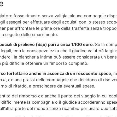
e
ggiatore fosse rimasto senza valigia, alcune compagnie dispo
li assegni per effettuare degli acquisti con lo stesso scop
cher
per affrontare le prime ore della trasferta senza troppo
ti a seguito dello smarrimento.
peciali di prelievo (
dsp
) pari a circa 1.100 euro
. Se la comp
legali, con la consapevolezza che il giudice valuterà la giu
enderci, la biancheria intima può essere considerata un ben
 più difficile ottenere un rimborso completo.
borso forfettario anche in assenza di un resoconto spese
, 
.it
, c’è una prassi delle compagnie che decidono di risolvere
no di ritardo, a prescindere da eventuali spese.
ntità del rimborso c’è anche il punto del viaggio in cui capita
za, difficilmente la compagnia o il giudice accorderanno spes
 dall’altra parte del mondo senza ricambio per una o due set