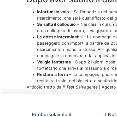
Infortuni in volo
– Se l’imperizia del per
risarcimento, che sarà quantificato dal 
Se salta il colloquio
– Nei casi in cui un 
o un colloquio di lavoro, il viaggiatore 
Le attese interminabili
– Le compagnie ch
passeggero con importi a partire da 250 
risarcimento rimane lo stesso. Per quals
compagnie la rimuovono dall’applicazion
Valigie fantasma
– Dopo 21 giorni dalla
forfettario che arriva al massimo a circ
Restare a terra
– La compagnia può rifiut
restituire i soldi del biglietto o sostituir
Articolo tratto da
Il Test Salvagente
| Agosto
Rimborsolavolo.it
I Nos