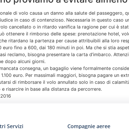
sonale di volo causa un danno alla salute del passeggero, q
giudice in caso di contenzioso. Necessaria in questo caso u
volo cancellato o in ritardo vanifica la ragione per cui è st
può ottenere il rimborso delle spese: prenotazione hotel, volo
e ritardano la partenza per cause attribuibili alla loro resp
euro fino a 600, dai 180 minuti in poi. Ma che si stia aspe
iasi reclamo, bisogna presentare la carta d’imbarco. Attenzi
e dopo alcuni giorni.
 mancata consegna, un bagaglio viene formalmente considera
a 1.100 euro. Per massimali maggiori, bisogna pagare un extr
arsi di rimborsare il volo annullato solo in caso di calamità
lo e risarcire in base alla distanza da percorrere.
 2016
tri Servizi
Compagnie aeree