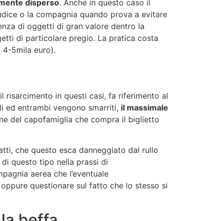
almente disperso
. Anche in questo caso il
 giudice o la compagnia quando prova a evitare
enza di oggetti di gran valore dentro la
etti di particolare pregio. La pratica costa
a 4-5mila euro).
 risarcimento in questi casi, fa riferimento al
li ed entrambi vengono smarriti,
il massimale
one del capofamiglia che compra il biglietto
fatti, che questo esca danneggiato dal rullo
i questo tipo nella prassi di
ompagnia aerea che l’eventuale
oppure questionare sul fatto che lo stesso si
la beffa