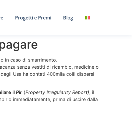
ee
Progetti e Premi
Blog
 pagare
, o in caso di smarrimento.
 vacanza senza vestiti di ricambio, medicine o
 degli Usa ha contati 400mila colli dispersi
lare il
Pir
(
Property Irregularity Report)
, il
mpirlo immediatamente, prima di uscire dalla