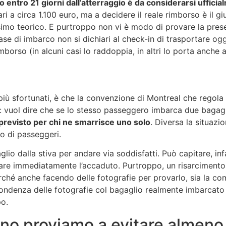
o entro 21 giorni dall’atterraggio è da considerarsi uffici
ari a circa 1.100 euro, ma a decidere il reale rimborso è il
massimo teorico. E purtroppo non vi è modo di provare la pres
se di imbarco non si dichiari al check-in di trasportare ogg
mborso (in alcuni casi lo raddoppia, in altri lo porta anche 
iù sfortunati, è che la convenzione di Montreal che regola il
: vuol dire che se lo stesso passeggero imbarca due bagag
previsto per chi ne smarrisce uno solo
. Diversa la situazi
ro di passeggeri.
lio dalla stiva per andare via soddisfatti. Può capitare, in
iare immediatamente l’accaduto. Purtroppo, un risarcimento d
erché anche facendo delle fotografie per provarlo, sia la c
ondenza delle fotografie col bagaglio realmente imbarcato 
po.
nno proviamo a evitare almeno 