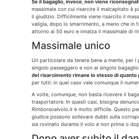
Se il bagaglio, invece, non viene riconsegnat
massimale con cui risarcire il malcapitato è p
il giudizio. Difficilmente viene risarcito il 
valigia, dopo lo smarrimento, a meno che in fa
attorno ai 50 euro e innalza il massimale di ri
Massimale unico
Un particolare da tenere bene a mente, per i p
singolo passeggero e non al singolo bagaglio
del risarcimento rimane lo stesso di quanto 
per tutti: in quel caso vale comunque il nume
A volte, comunque, non basta ricevere il bagag
trasportatore. In questi casi, bisogna denunc
Rimborsoalvolo.it
è molto difficile. Questo p
giudice possono sollevare dubbi sulla corrisp
sia rovinato durante il volo e non prima o do
Dopo aver subito il da