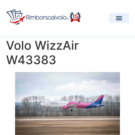
I Nostri Servizi
Compagnie Aeree
Progetti e Premi
Volo WizzAir
W43383