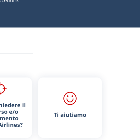
procedure.
iedere il
so e/o
Ti aiutiamo
imento
irlines?