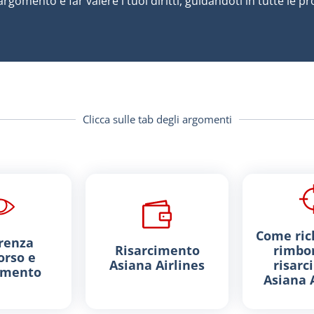
argomento e far valere i tuoi diritti, guidandoti in tutte le 
Clicca sulle tab degli argomenti
Come rich
renza
Risarcimento
rimbor
rso e
Asiana Airlines
risarc
imento
Asiana A