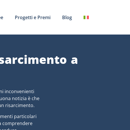
ee
Progetti e Premi
Blog
isarcimento a
ni inconvenienti
buona notizia è che
 un risarcimento.
umenti particolari
i a comprendere