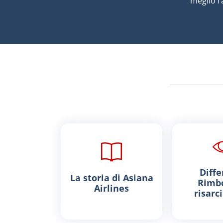
meglio l’
Diffe
La storia di Asiana
Rimbo
Airlines
risarc