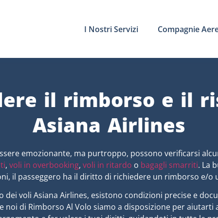
I Nostri Servizi
Compagnie Aer
ere il rimborso e il r
Asiana Airlines
ssere emozionante, ma purtroppo, possono verificarsi alcu
ti
,
voli in overbooking
,
voli in ritardo
o
bagagli smarriti
. La 
oni, il passeggero ha il diritto di richiedere un rimborso e/o
o dei voli Asiana Airlines, esistono condizioni precise e doc
e noi di Rimborso Al Volo siamo a disposizione per aiutart