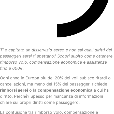
Ti è capitato un disservizio aereo e non sai quali diritti dei
passeggeri aerei ti spettano? Scopri subito come ottenere
rimborso volo, compensazione economica e assistenza
fino a 600€.
Ogni anno in Europa più del 20% dei voli subisce ritardi o
cancellazioni, ma meno del 15% dei passeggeri richiede i
rimborsi aerei
o la
compensazione economica
a cui ha
diritto. Perché? Spesso per mancanza di informazioni
chiare sui propri diritti come passeggero.
La confusione tra rimborso volo, compensazione e