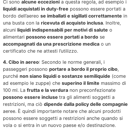
Ci sono
alcune eccezioni
a questa regola, ad esempio i
liquidi acquistati in duty-free
possono essere portati a
bordo dell’aereo
se imballati e sigillati correttamente
in
una busta con la
ricevuta di acquisto inclusa
. Inoltre,
alcuni
liquidi indispensabili per motivi di salute
o
alimentari
possono essere portati a bordo
se
accompagnati da una prescrizione medica
o un
certificato che ne attesti l’utilizzo.
4. Cibo in aereo
: Secondo le norme generali, i
passeggeri possono
portare a bordo il proprio cibo
,
purché
non siano liquidi o sostanze semiliquide
(come
ad esempio le zuppe) che
superino il limite
massimo di
100 ml. La
frutta e la verdura
non preconfezionate
possono
essere incluse
tra gli alimenti soggetti a
restrizioni, ma ciò
dipende dalla policy delle compagnie
aeree. È quindi importante notare che alcuni prodotti
possono essere soggetti a restrizioni anche quando si
vola o si entra in un nuovo paese e/o destinazione.