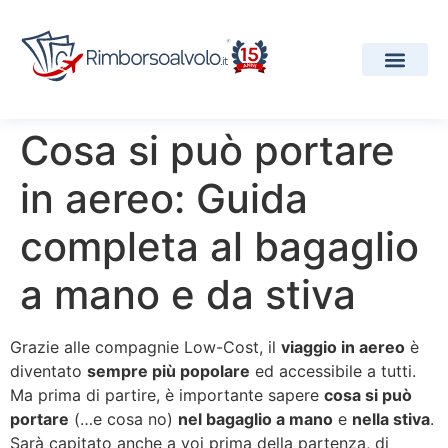
I Nostri Servizi
Compagnie Aeree
Progetti e Premi
Cosa si può portare
in aereo: Guida
completa al bagaglio
a mano e da stiva
Grazie alle compagnie Low-Cost, il
viaggio in aereo
è
diventato
sempre più popolare
ed accessibile a tutti.
Ma prima di partire, è importante sapere
cosa si può
portare
(…e cosa no)
nel bagaglio a mano
e
nella stiva
.
Sarà capitato anche a voi prima della partenza, di