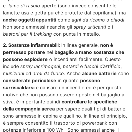
e
lame di rasoio
aperte (sono invece consentite le
lamette usa e getta purché protette dal coprilama), ma
anche oggetti appuntiti
come
aghi da ricamo
o
chiodi
.
Non sono ammessi neanche gli
spray urticanti
o i
bastoni per il trekking
con punta in metallo.
2. Sostanze infiammabili:
In linea generale,
non è
permesso portare
nel
bagaglio a mano
sostanze che
possono esplodere
o incendiarsi facilmente. Questo
include
spray lacrimogeni
,
petardi
e
fuochi d’artificio
,
munizioni
ed
armi da fuoco
. Anche
alcune batterie
sono
considerate pericolose
in quanto
possono
surriscaldarsi
e causare un incendio ed è per questo
motivo che non possono essere riposte nel bagaglio a
stiva. è importante quindi
controllare le specifiche
della compagnia aerea
per sapere quali tipi di batterie
sono ammesse in cabina e quali no. In linea di principio,
è sempre consentito il trasporto di powerbank con
potenza inferiore a 100 Wh. Sono ammessi anche i