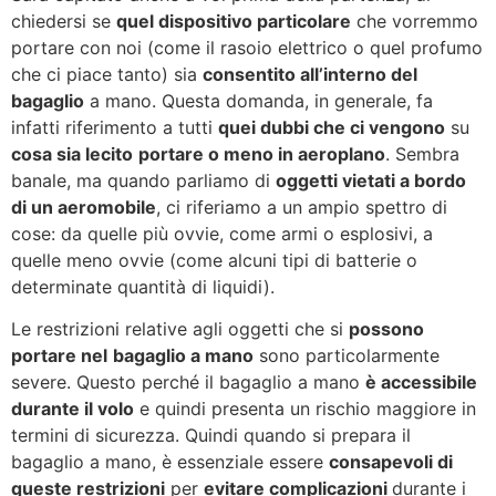
chiedersi se
quel dispositivo particolare
che vorremmo
portare con noi (come il rasoio elettrico o quel profumo
che ci piace tanto) sia
consentito all’interno del
bagaglio
a mano. Questa domanda, in generale, fa
infatti riferimento a tutti
quei dubbi che ci vengono
su
cosa sia lecito
portare o meno in aeroplano
. Sembra
banale, ma quando parliamo di
oggetti vietati a bordo
di un aeromobile
, ci riferiamo a un ampio spettro di
cose: da quelle più ovvie, come armi o esplosivi, a
quelle meno ovvie (come alcuni tipi di batterie o
determinate quantità di liquidi).
Le restrizioni relative agli oggetti che si
possono
portare nel
bagaglio a mano
sono particolarmente
severe. Questo perché il bagaglio a mano
è accessibile
durante il volo
e quindi presenta un rischio maggiore in
termini di sicurezza. Quindi quando si prepara il
bagaglio a mano, è essenziale essere
consapevoli di
queste restrizioni
per
evitare complicazioni
durante i