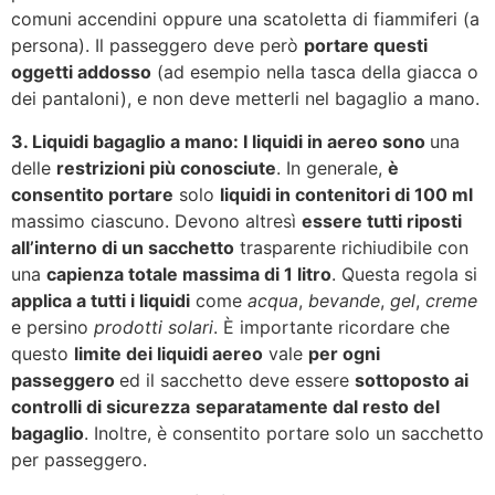
comuni accendini oppure una scatoletta di fiammiferi (a
persona). Il passeggero deve però
portare questi
oggetti addosso
(ad esempio nella tasca della giacca o
dei pantaloni), e non deve metterli nel bagaglio a mano.
3. Liquidi bagaglio a mano
: I liquidi in aereo sono
una
delle
restrizioni più conosciute
. In generale,
è
consentito portare
solo
liquidi in contenitori di 100 ml
massimo ciascuno. Devono altresì
essere tutti riposti
all’interno di un sacchetto
trasparente richiudibile con
una
capienza totale massima di 1 litro
. Questa regola si
applica a tutti i liquidi
come
acqua
,
bevande
,
gel
,
creme
e persino
prodotti solari
. È importante ricordare che
questo
limite dei liquidi aereo
vale
per ogni
passeggero
ed il sacchetto deve essere
sottoposto ai
controlli di sicurezza
separatamente dal resto del
bagaglio
. Inoltre, è consentito portare solo un sacchetto
per passeggero.