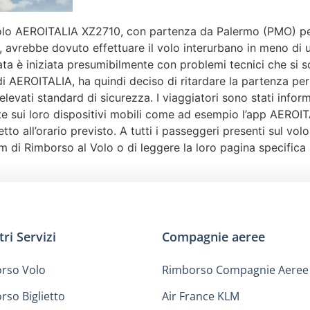
l volo AEROITALIA XZ2710, con partenza da Palermo (PMO) p
F, avrebbe dovuto effettuare il volo interurbano in meno di 
nata è iniziata presumibilmente con problemi tecnici che si
di AEROITALIA, ha quindi deciso di ritardare la partenza per 
evati standard di sicurezza. I viaggiatori sono stati informa
te sui loro dispositivi mobili come ad esempio l’app AEROI
petto all’orario previsto. A tutti i passeggeri presenti sul v
eam di Rimborso al Volo o di leggere la loro pagina specifi
tri Servizi
Compagnie aeree
rso Volo
Rimborso Compagnie Aeree
rso Biglietto
Air France KLM