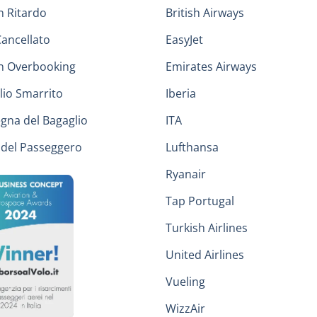
n Ritardo
British Airways
Cancellato
EasyJet
in Overbooking
Emirates Airways
lio Smarrito
Iberia
gna del Bagaglio
ITA
i del Passeggero
Lufthansa
Ryanair
Tap Portugal
Turkish Airlines
United Airlines
Vueling
WizzAir