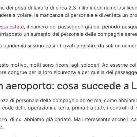
 dei posti di lavoro di circa 2,3 milioni con numerosi licen
endere a volare, la mancanza di personale è diventata un pr
esta estate
, il numero dei passeggeri già dal periodo pasqua
corrisposto un aumento del personale delle compagnie aeree 
a pandemia si sono così ritrovati a gestire da soli un nume
uesto motivo, molti sono ricorsi agli scioperi. Ad esserne co
 ore congrue per la loro sicurezza e per quella dei passegg
in aeroporto: cosa succede a 
anza di personale delle compagnie aeree ma, come abbiamo 
 code delle operazioni a terra, prima tra tutte i controlli di
hol di cui abbiamo già parlato. Ma interessante anche il cas
e.