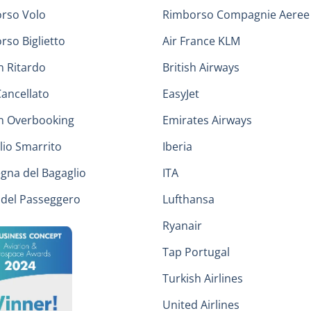
rso Volo
Rimborso Compagnie Aeree
rso Biglietto
Air France KLM
n Ritardo
British Airways
Cancellato
EasyJet
in Overbooking
Emirates Airways
lio Smarrito
Iberia
gna del Bagaglio
ITA
i del Passeggero
Lufthansa
Ryanair
Tap Portugal
Turkish Airlines
United Airlines