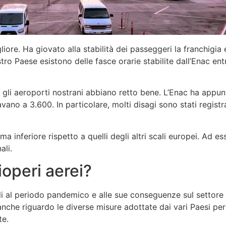
liore. Ha giovato alla stabilità dei passeggeri la franchigia
ostro Paese esistono delle fasce orarie stabilite dall’Enac entro
li aeroporti nostrani abbiano retto bene. L’Enac ha appunto 
vano a 3.600. In particolare, molti disagi sono stati registr
inferiore rispetto a quelli degli altri scali europei. Ad esse
ali.
ioperi aerei?
li al periodo pandemico e alle sue conseguenze sul settore 
nche riguardo le diverse misure adottate dai vari Paesi per
te.