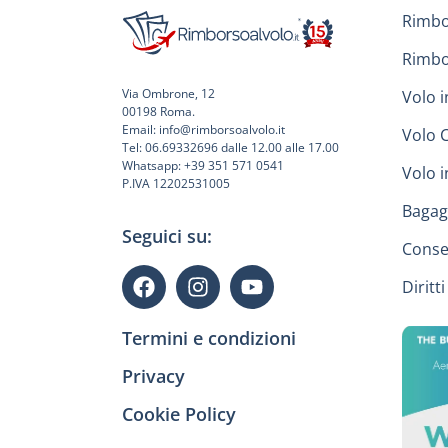
Rimbo
Rimbo
Via Ombrone, 12
Volo i
00198 Roma.
Email: info@rimborsoalvolo.it
Volo 
Tel: 06.69332696 dalle 12.00 alle 17.00
Whatsapp: +39 351 571 0541
Volo 
P.IVA 12202531005
Bagag
Seguici su:
Conse
Diritt
Termini e condizioni
Privacy
Cookie Policy