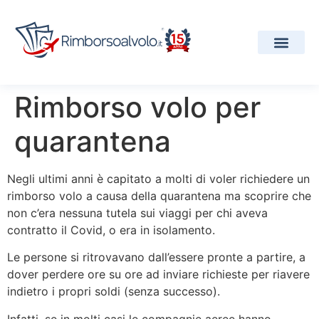
I Nostri Servizi
Compagnie Aeree
Progetti e Premi
Rimborso volo per
quarantena
Negli ultimi anni è capitato a molti di voler richiedere un
rimborso volo a causa della quarantena ma scoprire che
non c’era nessuna tutela sui viaggi per chi aveva
contratto il Covid, o era in isolamento.
Le persone si ritrovavano dall’essere pronte a partire, a
dover perdere ore su ore ad inviare richieste per riavere
indietro i propri soldi (senza successo).
Infatti, se in molti casi le compagnie aeree hanno